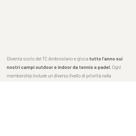
Diventa socio del TC Ambrosiano e gioca
tutto l'anno sui
nostri campi outdoor e indoor da tennis e padel
. Ogni
membership include un diverso livello di priorità nella
prenotazione: scegli quella più adatta al tuo modo di giocare.